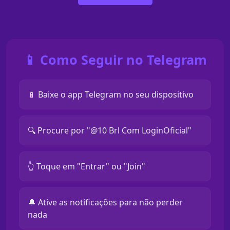
📱 Como Seguir no Telegram
📱 Baixe o app Telegram no seu dispositivo
🔍 Procure por "@10 Brl Com LoginOficial"
👆 Toque em "Entrar" ou "Join"
🔔 Ative as notificações para não perder
nada