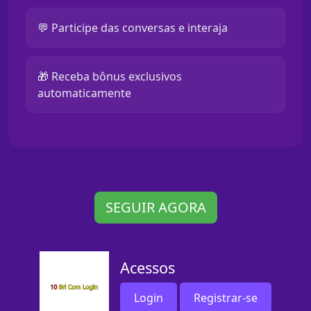
💬 Participe das conversas e interaja
🎁 Receba bônus exclusivos
automaticamente
SEGUIR AGORA
Acessos
Login
Registrar-se