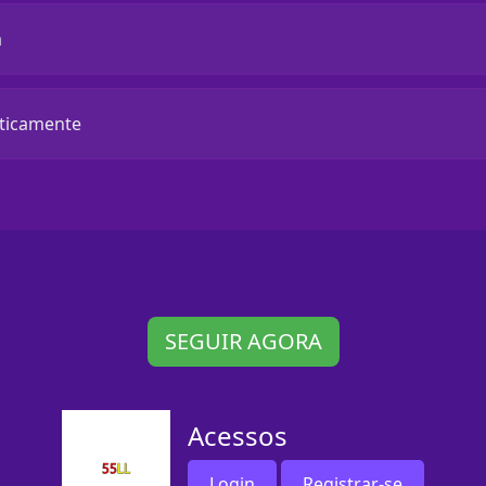
a
aticamente
SEGUIR AGORA
Acessos
Login
Registrar-se