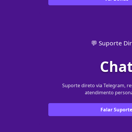
💬 Suporte Di
Cha
Suporte direto via Telegram, r
atendimento persona
Falar Suport