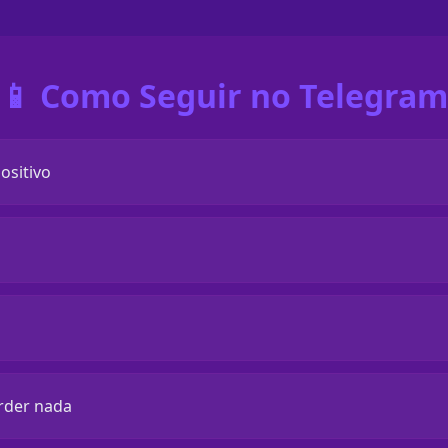
📱 Como Seguir no Telegram
ositivo
erder nada