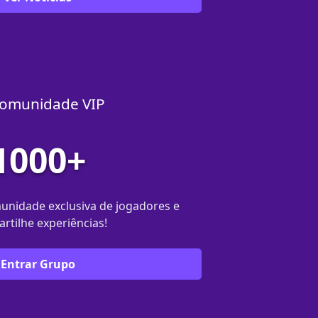
Comunidade VIP
1000+
unidade exclusiva de jogadores e
rtilhe experiências!
Entrar Grupo