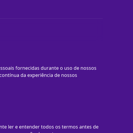
essoais fornecidas durante o uso de nossos
 contínua da experiência de nossos
nte ler e entender todos os termos antes de