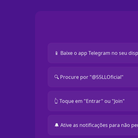
📱 Baixe o app Telegram no seu disp
🔍 Procure por "@55LLOficial"
👆 Toque em "Entrar" ou "Join"
🔔 Ative as notificações para não p