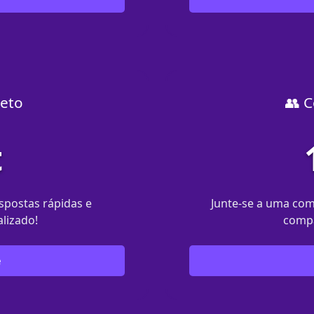
reto
👥 
t
espostas rápidas e
Junte-se a uma com
lizado!
compa
e